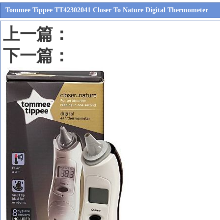
Tommee Tippee TT42302041 Closer To Nature Digital Thermometer
上一篇：
下一篇：