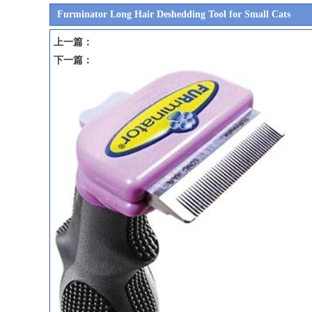
Furminator Long Hair Deshedding Tool for Small Cats
上一篇：
下一篇：