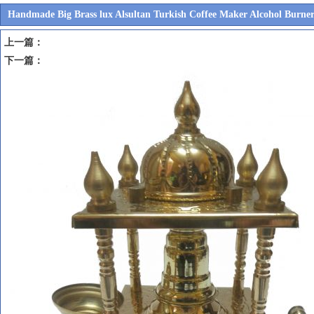
Handmade Big Brass lux Alsultan Turkish Coffee Maker Alcohol Burne
上一篇：
下一篇：